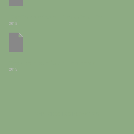
Diseño de ático en Plaza Cataluña
2015
Casa de ensueño en Llavaneres
2015
VER TODOS LOS PROYECTOS